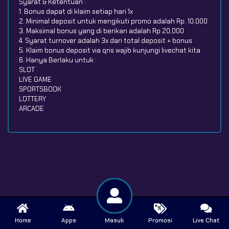
Syarat & Ketentuan :
1. Bonus dapat di klaim setiap hari 1x
2. Minimal deposit untuk mengikuti promo adalah Rp. 10,000
3. Maksimal bonus yang di berikan adalah Rp 20,000
4. Syarat turnover adalah 3x dari total deposit + bonus
5. Klaim bonus deposit via qris wajib kunjungi livechat kita
6. Hanya Berlaku untuk :
SLOT
LIVE GAME
SPORTSBOOK
LOTTERY
ARCADE
Home
Apps
Masuk
Promosi
Live Chat