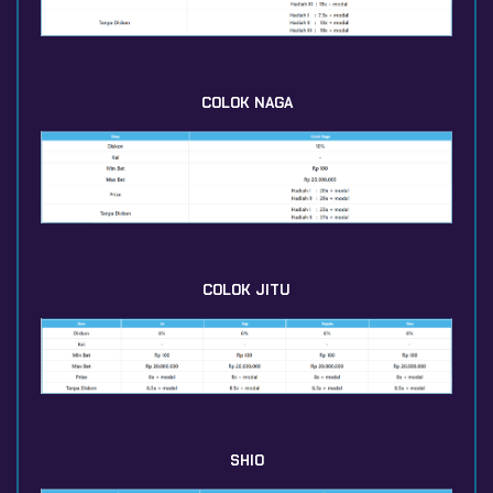
COLOK NAGA
COLOK JITU
SHIO