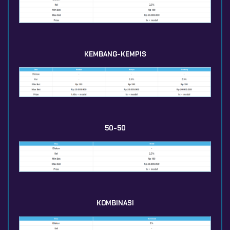
KEMBANG-KEMPIS
50-50
KOMBINASI