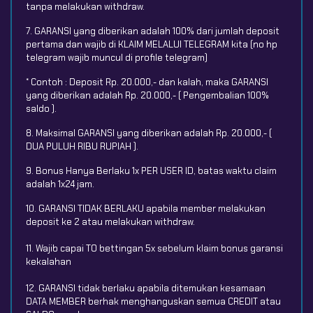
tanpa melakukan withdraw.
7. GARANSI yang diberikan adalah 100% dari jumlah deposit
pertama dan wajib di KLAIM MELALUI TELEGRAM kita (no hp
telegram wajib muncul di profile telegram)
* Contoh : Deposit Rp. 20.000,- dan kalah, maka GARANSI
yang diberikan adalah Rp. 20.000,- ( Pengembalian 100%
saldo ).
8. Maksimal GARANSI yang diberikan adalah Rp. 20.000,- (
DUA PULUH RIBU RUPIAH ).
9. Bonus Hanya Berlaku 1x PER USER ID, batas waktu claim
adalah 1x24 jam.
10. GARANSI TIDAK BERLAKU apabila member melakukan
deposit ke 2 atau melakukan withdraw.
11. Wajib capai TO bettingan 5x sebelum klaim bonus garansi
kekalahan
12. GARANSI tidak berlaku apabila ditemukan kesamaan
DATA MEMBER berhak menghanguskan semua CREDIT atau