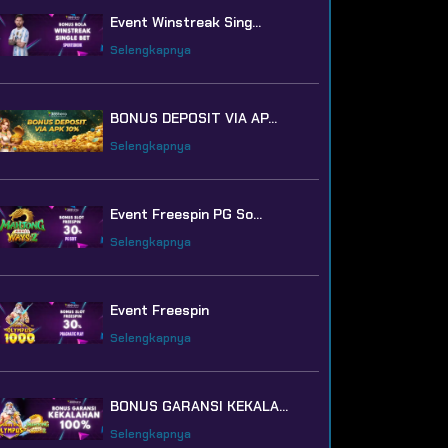
Event Winstreak Sing...
Selengkapnya
BONUS DEPOSIT VIA AP...
Selengkapnya
Event Freespin PG So...
Selengkapnya
Event Freespin
Selengkapnya
BONUS GARANSI KEKALA...
Selengkapnya