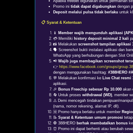
Apabila freebet digunakan untuk permainan se
Promo ini
tidak dapat digabungkan
dengan pr
Deposit melalui pulsa tidak berlaku
untuk kl
📋 Syarat & Ketentuan
📱
Member wajib mengunduh aplikasi (APK)
💳 Memiliki
history deposit minimal 2 kali
pa
📸 Melakukan
screenshot tampilan aplikas
🗣️ Screenshot bukti instalasi aplikasi dan b
WhatsApp yang berhubungan dengan Slot Onli
📢
Wajib juga membagikan screenshot ters
👉
https://www.facebook.com/groups/group.388
dengan menggunakan hashtag:
#388HERO #
💬 Melakukan konfirmasi ke
Live Chat resm
aplikasi.
🎉
Bonus Freechip sebesar Rp 10.000
akan d
🔄 Untuk proses
withdrawal (WD)
, member wa
⚠️ Demi mencegah tindakan penipuan/manipula
(nama, nomor rekening, alamat IP, dll).
🆔 Promo hanya berlaku untuk member
Regio
📝
Syarat & Ketentuan umum promosi
tetap
🛑 388HERO
berhak membatalkan bonus
ke
⏰ Promo ini dapat berhenti atau berubah sewa