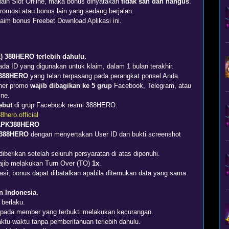
lain Slot Online, maka bonus dinyatakan
tidak sah dan hangus
.
omosi atau bonus lain yang sedang berjalan.
aim bonus Freebet Download Aplikasi ini.
 388HERO terlebih dahulu.
da ID yang digunakan untuk klaim, dalam 1 bulan terakhir.
i 388HERO
yang telah terpasang pada perangkat ponsel Anda.
anner promo
wajib dibagikan ke 5 grup
Facebook, Telegram, atau
ne.
ebut
di grup Facebook resmi 388HERO:
hero.official
APK388HERO
i 388HERO
dengan menyertakan User ID dan bukti screenshot
iberikan setelah seluruh persyaratan di atas dipenuhi.
jib melakukan Turn Over (TO)
1x
.
si, bonus dapat dibatalkan apabila ditemukan data yang sama
n Indonesia.
 berlaku.
pada member yang terbukti melakukan kecurangan.
ktu-waktu tanpa pemberitahuan terlebih dahulu.