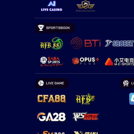
SPORTSBOOK
LIVE GAME
L