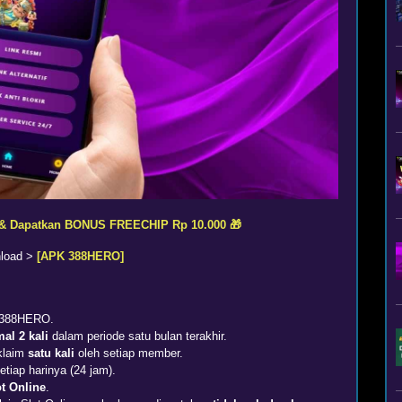
 & Dapatkan BONUS FREECHIP Rp 10.000 🎁
nload >
[
APK 388HERO
]
f 388HERO.
al 2 kali
dalam periode satu bulan terakhir.
klaim
satu kali
oleh setiap member.
etiap harinya (24 jam).
t Online
.