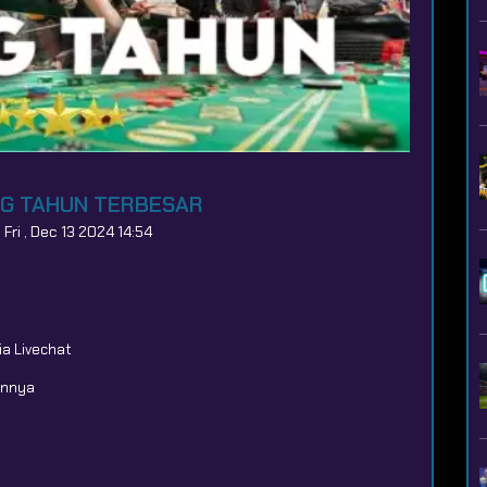
G TAHUN TERBESAR
:
Fri , Dec 13 2024 14:54
ia Livechat
innya