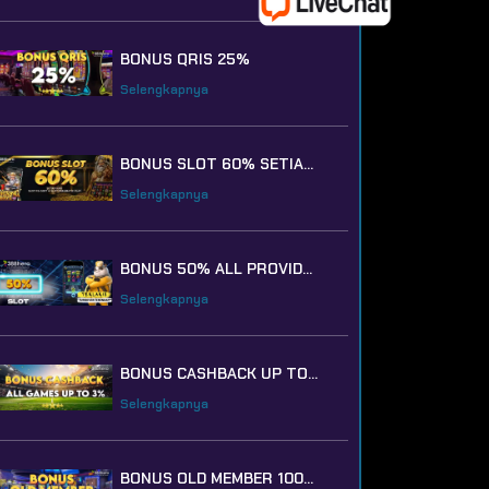
BONUS QRIS 25%
Selengkapnya
BONUS SLOT 60% SETIA...
Selengkapnya
BONUS 50% ALL PROVID...
Selengkapnya
BONUS CASHBACK UP TO...
Selengkapnya
BONUS OLD MEMBER 100...