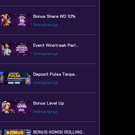
Bonus Share WD 10%
Selengkapnya
Event Winstreak Parl...
Selengkapnya
Deposit Pulsa Tanpa...
Selengkapnya
Bonus Level Up
Selengkapnya
BONUS KOMISI ROLLING...