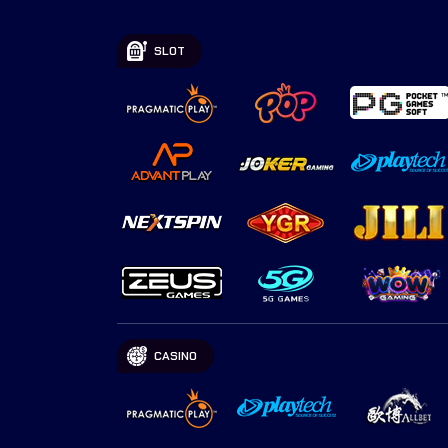
SLOT
CASINO