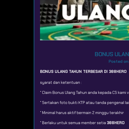
BONUS ULAN
Posted on
BONUS ULANG TAHUN TERBESAR DI 388HERO
syarat dan ketentuan :
* Claim Bonus Ulang Tahun anda kepada CS kami v
* Sertakan foto bukti KTP atau tanda pengenal la
* Minimal harus aktif bermain 2 minggu terakhir
* Berlaku untuk semua member setia
388HERO