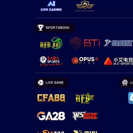
SPORTSBOOK
LIVE GAME
L